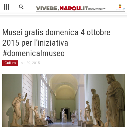
Chiudi
HOME
Musei gratis domenica 4 ottobre
AMBIENTE
2015 per l’iniziativa
COME FARE LA RACCOLTA DIFFERENZIATA
#domenicalmuseo
ISOLE ECOLOGICHE
Cultura
set 29, 2015
GIOVANI
MOBILITÀ
GUIDA AI MEZZI PUBBLICI
ZTL NAPOLI
SCUOLA