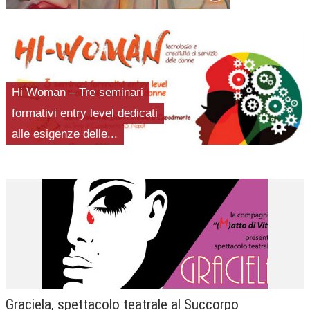
TEMPO LIBERO
CULTURA
PARI OPPORTUNITÀ
Hi Woman – Tre seminari
formativi entry level dedicati
WELFARE
alle esigenze delle...
SALUTE
PSICOLOGIA
Graciela, spettacolo teatrale al Succorpo