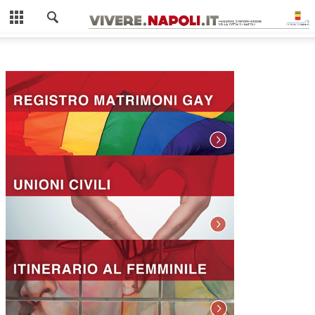
Chiudi
AMBIENTE
COME FARE LA RACCOLTA DIFFERENZIATA
ISOLE ECOLOGICHE
GIOVANI
MOBILITÀ
GUIDA AI MEZZI PUBBLICI
ZTL NAPOLI
SCUOLA
SPORT