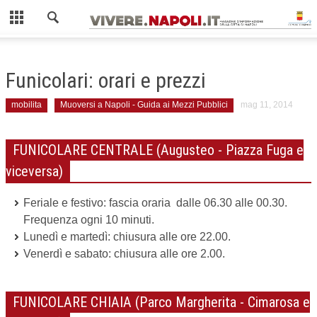
Chiudi
AMBIENTE
Funicolari: orari e prezzi
COME FARE LA RACCOLTA DIFFERENZIATA
mobilita
Muoversi a Napoli - Guida ai Mezzi Pubblici
mag 11, 2014
ISOLE ECOLOGICHE
GIOVANI
FUNICOLARE CENTRALE (Augusteo - Piazza Fuga e
viceversa)
MOBILITÀ
Feriale e festivo: fascia oraria dalle 06.30 alle 00.30.
GUIDA AI MEZZI PUBBLICI
Frequenza ogni 10 minuti.
ZTL NAPOLI
Lunedì e martedì: chiusura alle ore 22.00.
Venerdì e sabato: chiusura alle ore 2.00.
SCUOLA
FUNICOLARE CHIAIA (Parco Margherita - Cimarosa e
SPORT