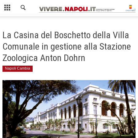
Chiudi
HOME
La Casina del Boschetto della Villa
AMBIENTE
Comunale in gestione alla Stazione
COME FARE LA RACCOLTA DIFFERENZIATA
Zoologica Anton Dohrn
ISOLE ECOLOGICHE
Napoli Cambia
GIOVANI
MOBILITÀ
GUIDA AI MEZZI PUBBLICI
ZTL NAPOLI
SCUOLA