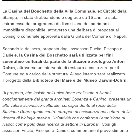
SPORT
La
Casina del Boschetto della Villa Comunale
, ex Circolo della
Stampa, in stato di abbandono e degrado da 16 anni, è stata
TEMPO LIBERO
estromessa dal programma di dismissione del patrimonio
immobiliare disponibile, attraverso una delibera di proposta al
CULTURA
Consiglio comunale approvata dalla Giunta del Comune di Napoli.
Secondo la delibera, proposta dagli assessori Fucito, Piscopo e
PARI OPPORTUNITÀ
Daniele,
la Casina del Boschetto sarà utilizzata per fini
scientifico-culturali da parte della Stazione zoologica Anton
Dohrn
, attraverso un intervento di restauro a costo zero per il
Comune ed a carico della struttura. Al suo interno sarà realizzato
il progetto della
Biblioteca del Mare
e del
Museo Darwin-Dohrn
.
“Il progetto, che insiste nell’unico bene realizzato a Napoli
congiuntamente dai grandi architetti Cosenza e Canino, presenta un
alto valore scientifico-culturale, corrispondente al ruolo della
Stazione Dohrn quale centro europeo di eccellenza nel settore della
ricerca di biologia marina. Un’attività che conferma l’ambizione di
Napoli come polo della ricerca di settore in Europa”
. Così gli
assessori Fucito, Piscopo e Daniele commentano il provvedimento