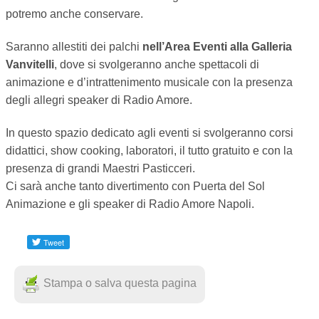
potremo anche conservare.
TEMPO LIBERO
Saranno allestiti dei palchi
nell’Area Eventi alla Galleria
CULTURA
Vanvitelli
, dove si svolgeranno anche spettacoli di
animazione e d’intrattenimento musicale con la presenza
PARI OPPORTUNITÀ
degli allegri speaker di Radio Amore.
WELFARE
In questo spazio dedicato agli eventi si svolgeranno corsi
didattici, show cooking, laboratori, il tutto gratuito e con la
SALUTE
presenza di grandi Maestri Pasticceri.
Ci sarà anche tanto divertimento con Puerta del Sol
PSICOLOGIA
Animazione e gli speaker di Radio Amore Napoli.
Stampa o salva questa pagina