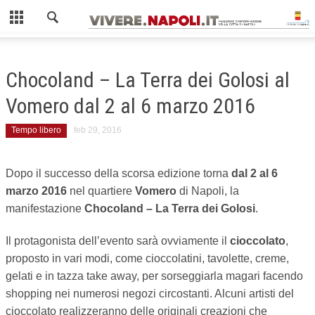
Chiudi
AMBIENTE
Chocoland – La Terra dei Golosi al
COME FARE LA RACCOLTA DIFFERENZIATA
Vomero dal 2 al 6 marzo 2016
ISOLE ECOLOGICHE
Tempo libero
feb 29, 2016
GIOVANI
Dopo il successo della scorsa edizione torna
dal 2 al 6
MOBILITÀ
marzo 2016
nel quartiere
Vomero
di Napoli, la
manifestazione
GUIDA AI MEZZI PUBBLICI
Chocoland – La Terra dei Golosi
.
ZTL NAPOLI
Il protagonista dell’evento sarà ovviamente il
cioccolato
,
proposto in vari modi, come cioccolatini, tavolette, creme,
SCUOLA
gelati e in tazza take away, per sorseggiarla magari facendo
shopping nei numerosi negozi circostanti. Alcuni artisti del
SPORT
cioccolato realizzeranno delle originali creazioni che