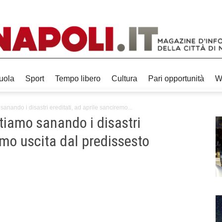
uola
Sport
Tempo libero
Cultura
Pari opportunità
W
sanando i disastri ereditati, ad aprile sanciremo...
stiamo sanando i disastri
emo uscita dal predissesto