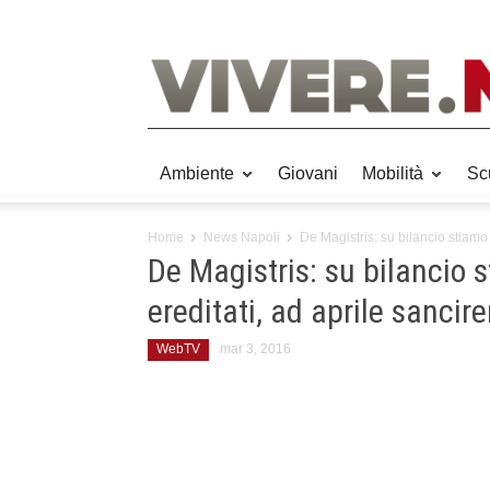
Ambiente
Giovani
Mobilità
Sc
Home
News Napoli
De Magistris: su bilancio stiamo 
De Magistris: su bilancio 
ereditati, ad aprile sancir
WebTV
mar 3, 2016