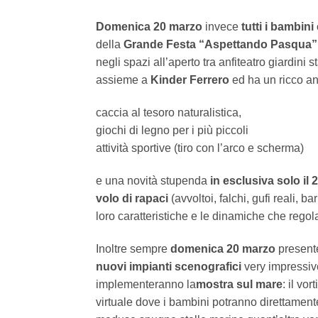
Domenica 20 marzo
invece
tutti i bambini
della
Grande Festa “Aspettando Pasqua”
negli spazi all’aperto tra anfiteatro giardini 
assieme a
Kinder Ferrero
ed ha un ricco an
caccia al tesoro naturalistica,
giochi di legno per i più piccoli
attività sportive (tiro con l’arco e scherma)
e una novità stupenda
in esclusiva solo il
volo di rapaci
(avvoltoi, falchi, gufi reali, b
loro caratteristiche e le dinamiche che regola
Inoltre sempre
domenica 20 marzo
presente
nuovi impianti scenografici
very impressive
implementeranno la
mostra sul mare
: il vo
virtuale dove i bambini potranno direttament