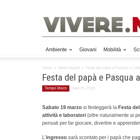
Ambiente
Giovani
Mobilità
Sc
Home
News Napoli
Festa del papà e Pasqua a Città
Festa del papà e Pasqua a
Tempo libero
mar 15, 2016
Sabato 19 marzo
si festeggerà la
Festa del
attività e laboratori
(oltre naturalmente ai pe
pensati per far giocare, divertire e apprender
L’
ingresso
sarà scontato per i papà che pa