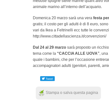
meduse spugne stelle marine quant’altro vor
animale marino all’interno dell’acquario.
Domenica 20 marzo sarà una vera
festa per 
gratis; il costo per gli adulti è di 8 euro, sono
vari da Ikea a Feltrinelli ecc tutte le convenz
http://www.cittadellascienza.it/convenzioni/
Dal 24 al 29 marzo
sarà proposto un ricchis
tema come la
“CACCIA ALLE UOVA”
, una
quale i bambini, che per l’occasione entreran
accompagnatori adulti (genitori, parenti, ami
Stampa o salva questa pagina