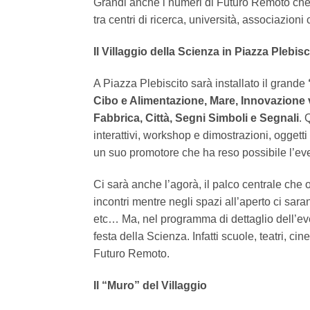
Grandi anche i numeri di Futuro Remoto che v
tra centri di ricerca, università, associazioni c
Il Villaggio della Scienza in Piazza Plebisc
A Piazza Plebiscito sarà installato il grande
Cibo e Alimentazione, Mare, Innovazione v
Fabbrica, Città, Segni Simboli e Segnali
. 
interattivi, workshop e dimostrazioni, oggetti
un suo promotore che ha reso possibile l’ev
Ci sarà anche l’agorà, il palco centrale che os
incontri mentre negli spazi all’aperto ci sar
etc… Ma, nel programma di dettaglio dell’even
festa della Scienza. Infatti scuole, teatri, c
Futuro Remoto.
Il “Muro” del Villaggio