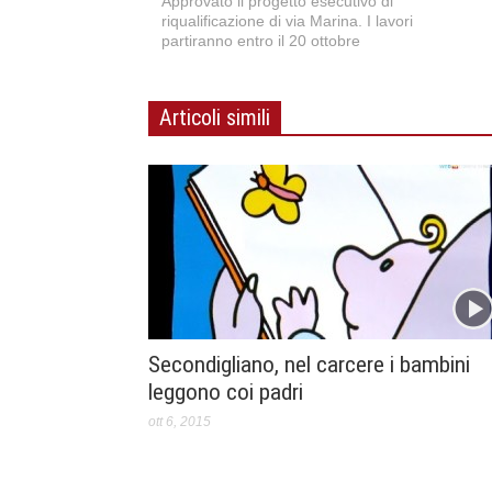
Approvato il progetto esecutivo di
riqualificazione di via Marina. I lavori
partiranno entro il 20 ottobre
Articoli simili
Secondigliano, nel carcere i bambini
leggono coi padri
ott 6, 2015