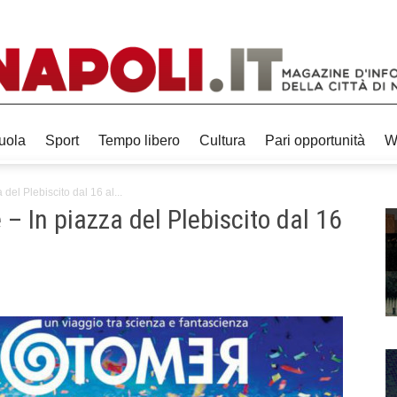
uola
Sport
Tempo libero
Cultura
Pari opportunità
W
 del Plebiscito dal 16 al...
 – In piazza del Plebiscito dal 16