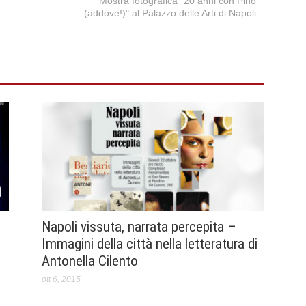
Mostra fotografica "20 anni con Pino
(addòve!)" al Palazzo delle Arti di Napoli
Napoli vissuta, narrata percepita –
Immagini della città nella letteratura di
Antonella Cilento
ott 6, 2015