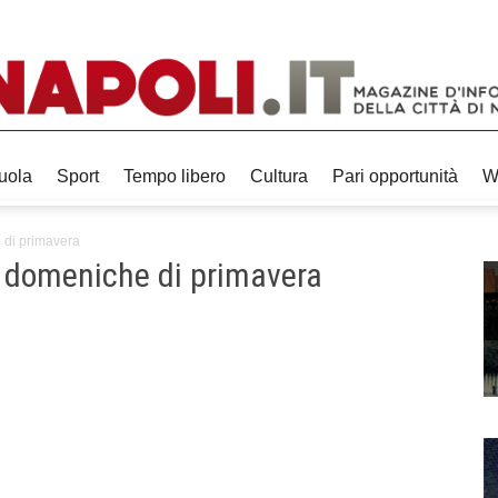
uola
Sport
Tempo libero
Cultura
Pari opportunità
W
e di primavera
le domeniche di primavera