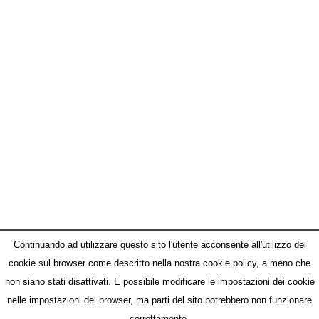
Continuando ad utilizzare questo sito l'utente acconsente all'utilizzo dei
cookie sul browser come descritto nella nostra cookie policy, a meno che
non siano stati disattivati. È possibile modificare le impostazioni dei cookie
nelle impostazioni del browser, ma parti del sito potrebbero non funzionare
© Comunicazione, Promozione della città di NA - Staff Sindaco
Chi Siamo
Scrivici
Facebook
Twitter
Parlano di Noi
correttamente.