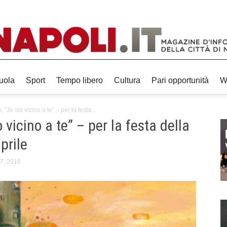
uola
Sport
Tempo libero
Cultura
Pari opportunità
W
Je sto vicino a te” – per la festa...
vicino a te” – per la festa della
prile
7, 2016