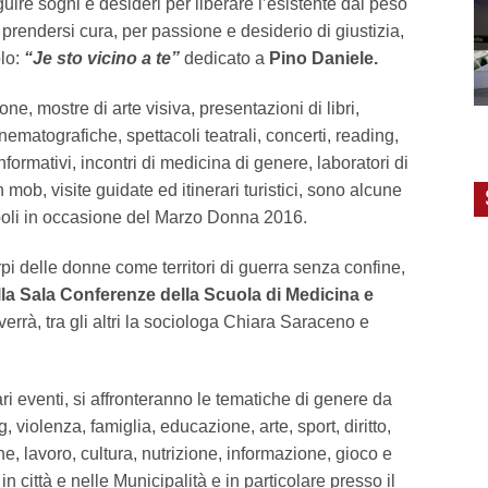
uire sogni e desideri per liberare l’esistente dal peso
i prendersi cura, per passione e desiderio di giustizia,
olo:
“Je sto vicino a te”
dedicato a
Pino Daniele.
ne, mostre di arte visiva, presentazioni di libri,
ematografiche, spettacoli teatrali, concerti, reading,
ormativi, incontri di medicina di genere, laboratori di
 mob, visite guidate ed itinerari turistici, sono alcune
poli in occasione del Marzo Donna 2016.
rpi delle donne come territori di guerra senza confine,
lla Sala Conferenze della Scuola di Medicina e
rverrà, tra gli altri la sociologa Chiara Saraceno e
ari eventi, si affronteranno le tematiche di genere da
g, violenza, famiglia, educazione, arte, sport, diritto,
ne, lavoro, cultura, nutrizione, informazione, gioco e
n città e nelle Municipalità e in particolare presso il