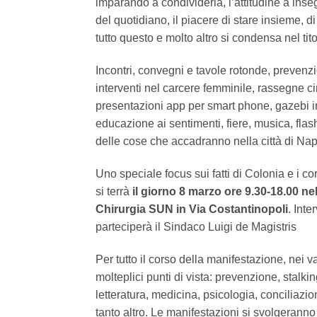
imparando a condividerla, l’attitudine a inseg
del quotidiano, il piacere di stare insieme, d
tutto questo e molto altro si condensa nel tit
Incontri, convegni e tavole rotonde, prevenzio
interventi nel carcere femminile, rassegne cin
presentazioni app per smart phone, gazebi inf
educazione ai sentimenti, fiere, musica, flash
delle cose che accadranno nella città di Na
Uno speciale focus sui fatti di Colonia e i co
si terrà
il giorno 8 marzo ore 9.30-18.00 ne
Chirurgia SUN in Via Costantinopoli
. Inte
parteciperà il Sindaco Luigi de Magistris
Per tutto il corso della manifestazione, nei v
molteplici punti di vista: prevenzione, stalkin
letteratura, medicina, psicologia, conciliazio
tanto altro. Le manifestazioni si svolgeranno i