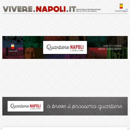
Chiudi
AMBIENTE
COME FARE LA RACCOLTA DIFFERENZIATA
ISOLE ECOLOGICHE
GIOVANI
MOBILITÀ
GUIDA AI MEZZI PUBBLICI
ZTL NAPOLI
SCUOLA
SPORT