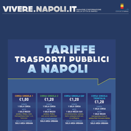
Chiudi
AMBIENTE
COME FARE LA RACCOLTA DIFFERENZIATA
ISOLE ECOLOGICHE
GIOVANI
MOBILITÀ
GUIDA AI MEZZI PUBBLICI
ZTL NAPOLI
SCUOLA
SPORT