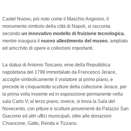
TEMPO LIBERO
Castel Nuovo, più noto come il Maschio Angioino, il
CULTURA
monumento simbolo della città di Napoli, si racconta
secondo
un innovativo modello di fruizione tecnologica
,
PARI OPPORTUNITÀ
mentre inaugura il
nuovo allestimento del museo
, ampliato
ed arricchito di opere e collezioni importanti.
WELFARE
SALUTE
La statua di Antonio Toscano, eroe della Repubblica
napoletana del 1799 immortalato da Francesco Jerace,
PSICOLOGIA
accoglie simbolicamente il visitatore al primo piano, e
precede le cinquantotto sculture della collezione Jerace, per
la prima volta insieme ed in esposizione permanente nella
sala Carlo V; al terzo piano, invece, si trova la Sala del
Novecento, con pitture e sculture provenienti da Palazzo San
Giacomo ed altri uffici municipali, oltre alle donazioni
Chiancone, Gatto, Renda e Tizzano.