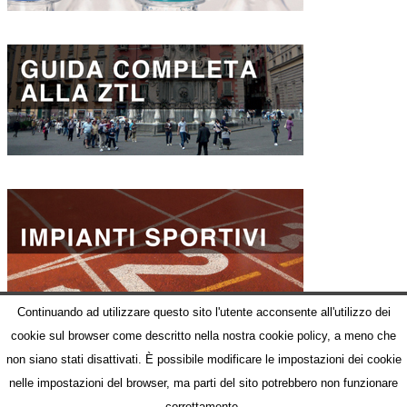
Continuando ad utilizzare questo sito l'utente acconsente all'utilizzo dei
cookie sul browser come descritto nella nostra cookie policy, a meno che
non siano stati disattivati. È possibile modificare le impostazioni dei cookie
nelle impostazioni del browser, ma parti del sito potrebbero non funzionare
© Comune di Napoli
Parlano di Noi
Riferimenti normativi
Sito Comune di Napoli
correttamente.