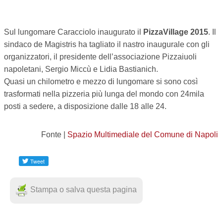
TEMPO LIBERO
Sul lungomare Caracciolo inaugurato il
PizzaVillage 2015
. Il
CULTURA
sindaco de Magistris ha tagliato il nastro inaugurale con gli
organizzatori, il presidente dell’associazione Pizzaiuoli
PARI OPPORTUNITÀ
napoletani, Sergio Miccù e Lidia Bastianich.
Quasi un chilometro e mezzo di lungomare si sono così
WELFARE
trasformati nella pizzeria più lunga del mondo con 24mila
posti a sedere, a disposizione dalle 18 alle 24.
SALUTE
PSICOLOGIA
Fonte |
Spazio Multimediale del Comune di Napoli
Stampa o salva questa pagina