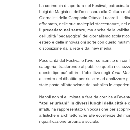
La cerimonia di apertura del Festival, patrocinat
Luigi de Magistris, dell’assessora alla Cultura e 
Giornalisti della Campania Ottavio Lucarelli. Il diba
affrontato, nelle sue molteplici sfaccettature, nel 
il precariato nel settore
, ma anche della validità
dell’utilità “pedagogica” del giornalismo scolastico
estero e delle innovazioni sorte con quello multim
disposizione dalla rete e dai new media.
Peculiarità del Festival è l’aver consentito un conf
categoria, trasferendo al pubblico quella ricchez
questo tipo può offrire. L’obiettivo degli
Youth
Med
al centro del dibattito per riuscire ad analizzare g
state poste all’attenzione del pubblico le esperienz
Napoli non si è limitata a fare da cornice all’eve
“atelier urbani” in diversi luoghi della città
e c
infatti, ha rappresentato un’occasione per scoprire a
artistiche e architettoniche alle eccellenze del m
riqualificazione urbana e sociale.