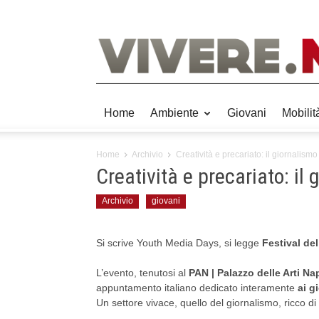
Home
Ambiente
Giovani
Mobilit
Home
Archivio
Creatività e precariato: il giornalis
Creatività e precariato: il
Archivio
giovani
Si scrive Youth Media Days, si legge
Festival de
L’evento, tenutosi al
PAN | Palazzo delle Arti Na
appuntamento italiano dedicato interamente
ai g
Un settore vivace, quello del giornalismo, ricco di