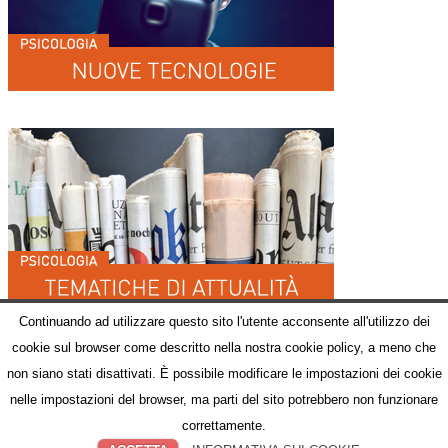
Continuando ad utilizzare questo sito l'utente acconsente all'utilizzo dei
cookie sul browser come descritto nella nostra cookie policy, a meno che
non siano stati disattivati. È possibile modificare le impostazioni dei cookie
nelle impostazioni del browser, ma parti del sito potrebbero non funzionare
© Comunicazione, Promozione della città di NA - Staff Sindaco
Chi Siamo
Scrivici
Facebook
Twitter
Parlano di Noi
correttamente.
Riferimenti normativi
Vai al sito Internet Istituzionale